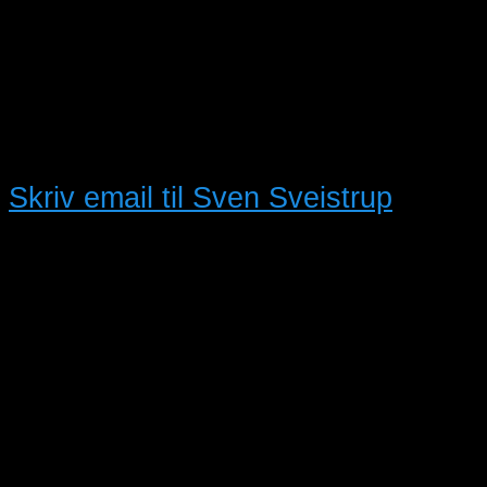
Kun tlf. 3032-8199 og sms
Pris:
550.00
Kontakt information
Skriv email til Sven Sveistrup
Telefon:
303XXXXX
Sted:
Silkeborg, Midtjylland,
Danmark