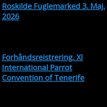
Roskilde Fuglemarked 3. Maj.
2026
sep
14
14. september
-
17. september
Forhåndsreistrering. XI
International Parrot
Convention of Tenerife
okt
2
2. oktober @ 15:00
-
3. oktober @