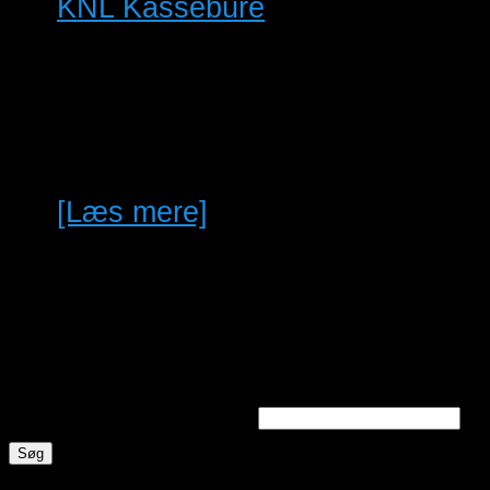
KNL Kassebure
Kassebure fra knl voliere
sælges grundet ophør 12 stk
B100*h50*D42 6 stk helt nye 1
stk h60 d60 B 120…
[Læs mere]
Søg annoncer
Søg efter nøgleord