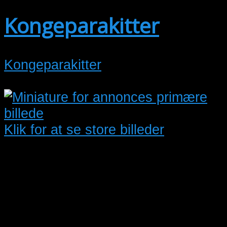
Kongeparakitter
Kongeparakitter
Klik for at se store billeder
Papegøjer & Parakitter → Sælges
Oprettet:
02/08/2026
Kongeparakitter fra 25 ringet 1,0
med test 550kr