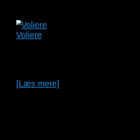
gange.
Voliere
Flere voliere tilsalg efter ophør
med papegøjer. Ring eller skriv
for pris og størrelse.
[Læs mere]
maj
3
03/05/2026 @ 10:00
-
25/04/2027
@ 13:00