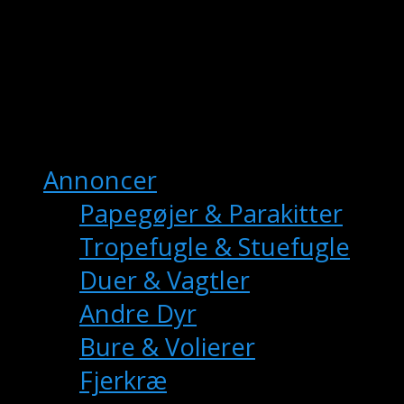
fuglemarkedet.dk
– Danmarks Online
Fuglemarkedet
Hovedmenu
Annoncer
Papegøjer & Parakitter
Tropefugle & Stuefugle
Duer & Vagtler
Andre Dyr
Bure & Volierer
Fjerkræ