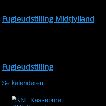
17:30
Fugleudstilling Midtjylland
okt
3
3. oktober @ 13:00
-
4. oktober @
15:00
Fugleudstilling
Se kalenderen