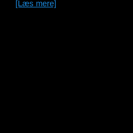
[Læs mere]
maj
03/05/2026 @ 10:00
-
3
25/04/2027 @ 13:00
Roskilde Fuglemarked 3. Maj.
2026
sep
Hele dagen
12
Bustur til Hardenberg med
Vestegnens Fugleforening
sep
14. september
-
17. september
14
Forhåndsreistrering. XI
International Parrot Convention
of Tenerife
okt
2. oktober @ 15:00
-
3. oktober