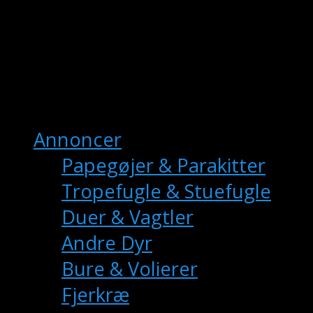
fuglemarkedet.dk
– Danmarks Online
Fuglemarkedet
Hovedmenu
Annoncer
Papegøjer & Parakitter
Tropefugle & Stuefugle
Duer & Vagtler
Andre Dyr
Bure & Volierer
Fjerkræ