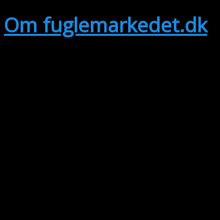
Om fuglemarkedet.dk
I snart 20 år har fuglemarkedet.dk
formidlet kontakt mellem købere og
sælgere af fugle og tilbehør i hele
Danmark. Det har altid været gratis
at annoncere og gratis at læse
annoncerne – og sådan bliver det
ved med at være.
fuglemarkedet.dk bliver finansieret
udelukkende med de reklamer du
ser på sitet. Der er ingen skjulte