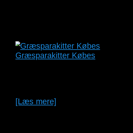
2
@ 17:30
Fugleudstilling Midtjylland
Se kalenderen
Græsparakitter Købes
Græsparakitter Købes Natur
Farvet Kan Taranta indgå i
handlen vil det være Ok.
[Læs mere]