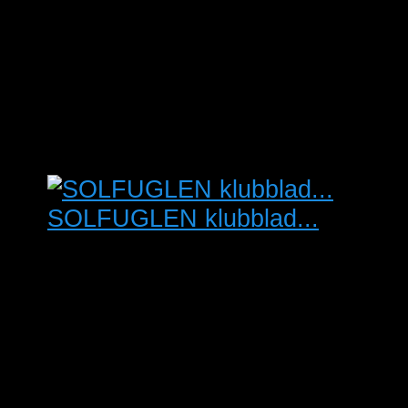
fuglemarkedet.dk er pr 1/4 2008
registreret som interessentskab
med CVR nummer 31192552.
SOLFUGLEN klubblad...
Købes: SOLFUGLEN
foreningsblad for Frugt-og
Insektædere fugle. Særligt blad
no. 1-2 årgang 2024 og blad
no. 2-3-4-5 årgang 2011 evt…