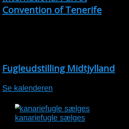
Convention of Tenerife
okt
2
2. oktober @ 15:00
-
3. oktober @
17:30
Fugleudstilling Midtjylland
Se kalenderen
kanariefugle sælges
jeg har flere farver og brogede