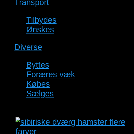
Transport
(0)
Tilbydes
(0)
Ønskes
(0)
Diverse
(7)
Byttes
(0)
Foræres væk
(0)
Købes
(0)
Sælges
(7)