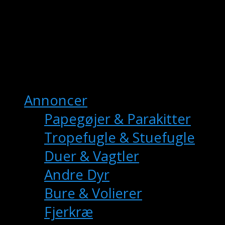
fuglemarkedet.dk
– Danmarks Online
Fuglemarkedet
Hovedmenu
Annoncer
Papegøjer & Parakitter
Tropefugle & Stuefugle
Duer & Vagtler
Andre Dyr
Bure & Volierer
Fjerkræ