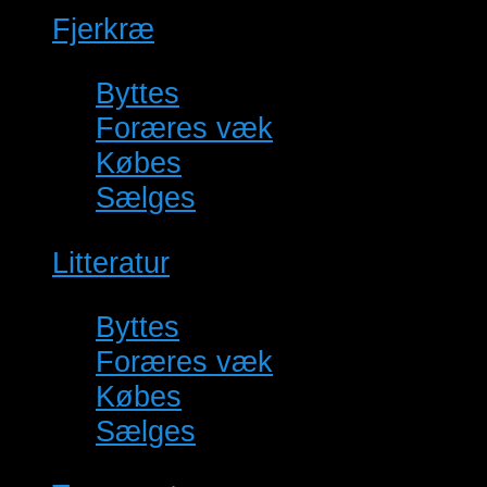
Fjerkræ
(17)
Byttes
(0)
Foræres væk
(1)
Købes
(5)
Sælges
(11)
Litteratur
(1)
Byttes
(0)
Foræres væk
(0)
Købes
(1)
Sælges
(0)