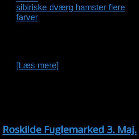
sibiriske dværg hamster flere
farver
jeg har 10 søde og tamme dv
hamstere til salg har lysgrå og
mørkegrå og sorte til 80 kr stk
[Læs mere]
maj
3
03/05/2026 @ 10:00
-
25/04/2027
@ 13:00
Roskilde Fuglemarked 3. Maj.