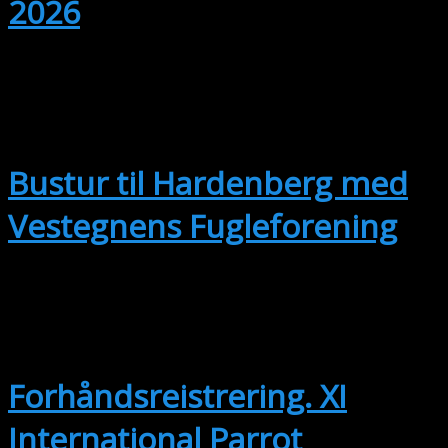
2026
sep
12
Hele dagen
Bustur til Hardenberg med
Vestegnens Fugleforening
sep
14
14. september
-
17. september
Forhåndsreistrering. XI
International Parrot