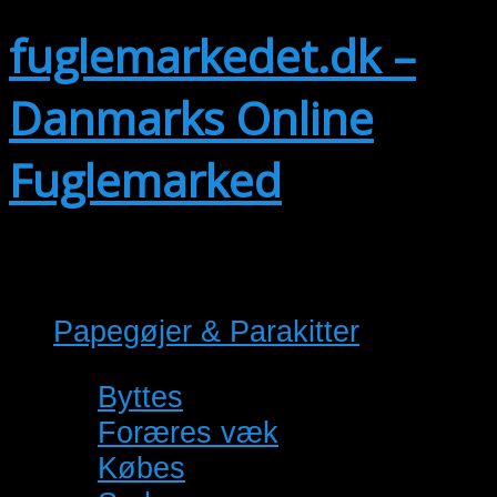
fuglemarkedet.dk –
Danmarks Online
Fuglemarked
Viser annoncer fra alle områder.
Papegøjer & Parakitter
(92)
Byttes
(0)
Foræres væk
(0)
Købes
(14)