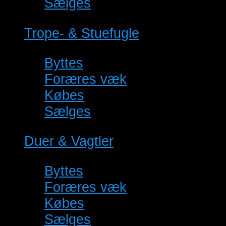
Sælges
(78)
Trope- & Stuefugle
(40)
Byttes
(4)
Foræres væk
(0)
Købes
(9)
Sælges
(27)
Duer & Vagtler
(7)
Byttes
(0)
Foræres væk
(0)
Købes
(1)
Sælges
(6)