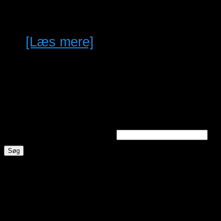
tilsalg
[Læs mere]
Søg annoncer
Søg efter nøgleord