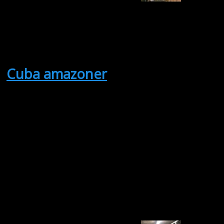
Silkeborg
Midtjylland
Antal visninger: 5
Cuba amazoner
(Sælges)
1,1 fra 2025 med
CITES og DNA.
Evt. byttes den
ene for
blodfornyelse.
Anders K