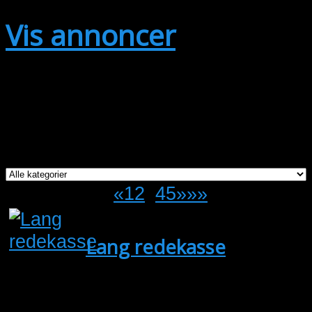
Vis annoncer
Viser annoncer fra alle områder.
Kategori:
Page 3 of 18
«
1
2
3
4
5
»
»»
Lang redekasse
(Sælges)