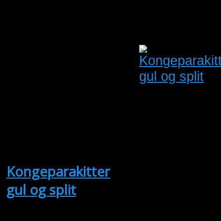
for pris og
størrelse.
Dennis Secher
Oprettet:
24/08/2025
Udløber:
23/08/2026
Vejle
Syddanmark
Antal visninger: 1113
Pris: 12,345.00
Kongeparakitter
gul og split
(Sælges)