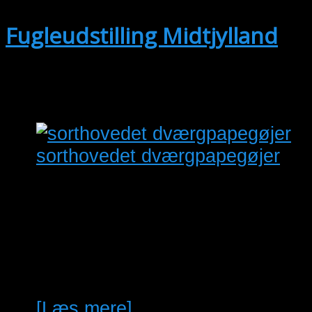
Fugleudstilling Midtjylland
Se kalenderen
sorthovedet dværgpapegøjer
Grønne sorthovedet
dværgpapegøjer 3 stk. født
sommeren 25 125kr. pr. stk
Carl-Aage Jensen Mobil
20193581
[Læs mere]