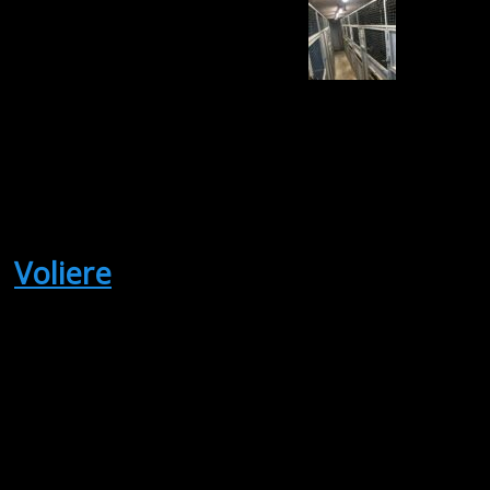
Oprettet:
06/08/2026
Udløber:
20/08/2026
Silkeborg
Midtjylland
Antal visninger: 45
Pris: 5,000.00
Voliere
(Sælges)
Flere voliere
tilsalg efter ophør
med papegøjer.
Ring eller skriv