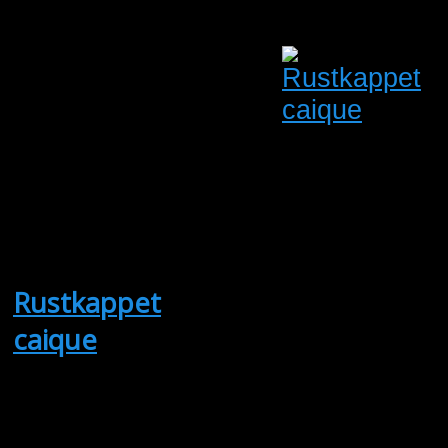
Bent Pedersen
Oprettet:
06/08/2026
Udløber:
20/08/2026
Kalundborg
Sjælland
Antal visninger: 6
Pris: 100.00
Rustkappet
caique
(Sælges)
1,0 rustkappet
caique fra 21