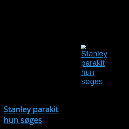
kongealexander
parakitter fra
23/24 0,1
solparakit fra 11
Bent Pedersen
Oprettet:
06/08/2026
Udløber:
20/08/2026
Kalundborg
Sjælland
Antal visninger: 23
Stanley parakit
hun søges