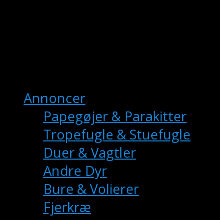
fuglemarkedet.dk
– Danmarks Online
Fuglemarkedet
Hovedmenu
Annoncer
Papegøjer & Parakitter
Tropefugle & Stuefugle
Duer & Vagtler
Andre Dyr
Bure & Volierer
Fjerkræ