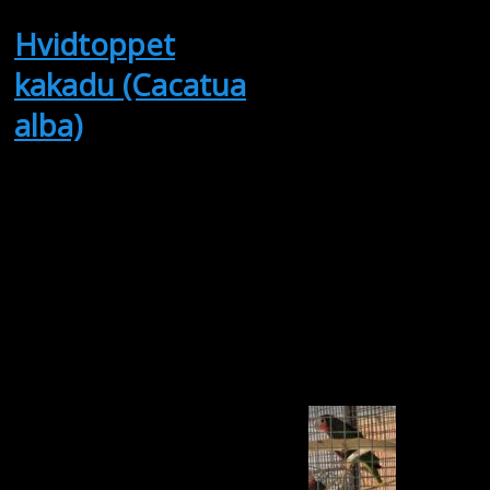
Hvidtoppet
kakadu (Cacatua
alba)
(Købes)
Søger en
kønsmoden
hvidtoppet
kakadu han.
Tamfugl ok.
Anders K
Oprettet:
06/08/2026
Udløber:
20/08/2026