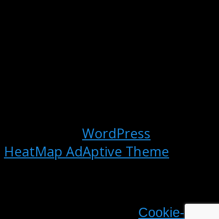
Powered by
WordPress
and
HeatMap AdAptive Theme
Ved brug af fuglemarkedet.dk
accepteres vores brug af cookies
som beskrevet i vores
Cookie- &