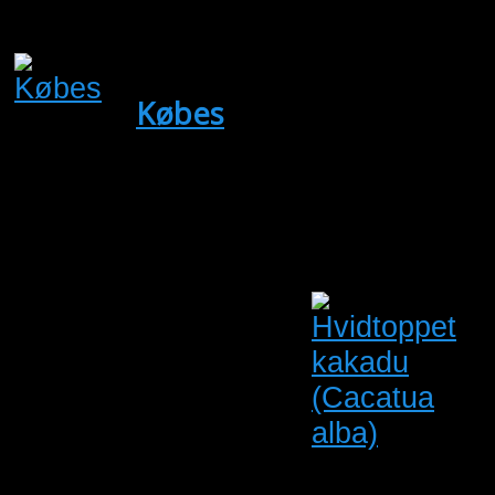
Antal visninger: 6
Købes
(Købes)
0.1 Lilla brystet
Ellekrage.
Udsen
Oprettet:
05/04/2026
Udløber:
23/08/2026
Slagelse
Sjælland
Antal visninger: 26