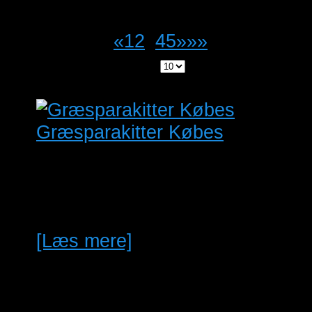
Antal visninger: 98
Page 3 of 18
«
1
2
3
4
5
»
»»
Annoncer pr side:
Græsparakitter Købes
Græsparakitter Købes Natur
Farvet Kan Taranta indgå i
handlen vil det være Ok.
[Læs mere]
MAJ