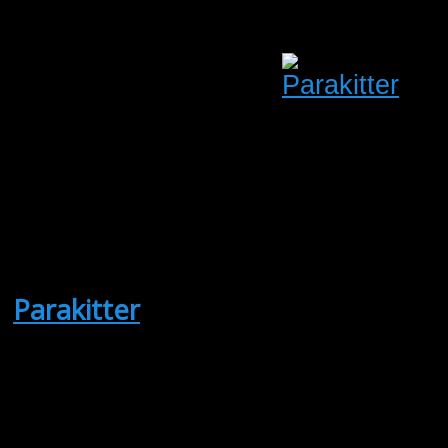
Bent Pedersen
Oprettet:
06/08/2026
Udløber:
20/08/2026
Kalundborg
Sjælland
Antal visninger: 12
Pris: 2,300.00
Parakitter
(Sælges)
1,1