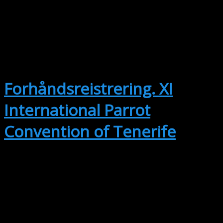
SEP
14
14. september
-
17. september
Forhåndsreistrering. XI
International Parrot
Convention of Tenerife
OKT
2
2. oktober @ 15:00
-
3. oktober @
17:30