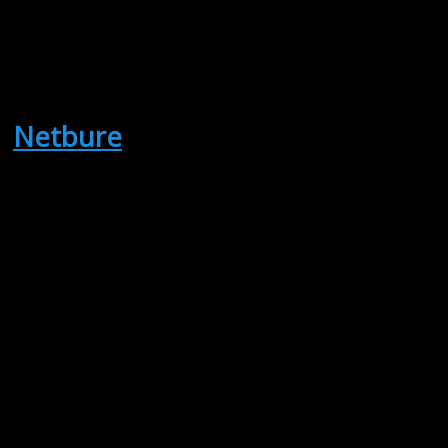
Antal visninger: 13
Pris: 150.00
Netbure
(Sælges)
3 simple netbure
med foderlåger til
karantæne eller
lignende: 2 stk på
90x70x120
(hxlxb) = 100 kr
pr.stk og 1…