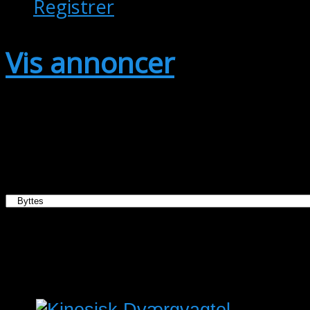
Registrer
Vis annoncer
Viser annoncer fra alle områder.
Kategori:
Der blev ikke fundet annoncer.
ma
03/