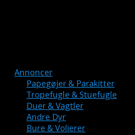
fuglemarkedet.dk
– Danmarks Online Fuglemarkede
Hovedmenu
Annoncer
Papegøjer & Parakitter
Tropefugle & Stuefugle
Duer & Vagtler
Andre Dyr
Bure & Volierer