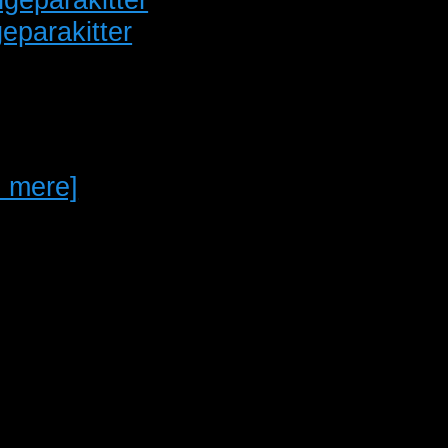
eparakitter
eparakitter fra 25
et 1,0 med test 550kr
tlf. 3032-8199 og sms
 mere]