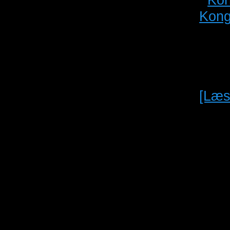
Kong
04/2027 @ 13:00
Kong
kilde Fuglemarked 3. Maj.
ring
6
Kun 
p
12
e dagen
[Læs
tur til Hardenberg med
tegnens Fugleforening
p
14
 september
-
17. september
håndsreistrering. XI
rnational Parrot
vention of Tenerife
2
oktober @ 15:00
-
3.