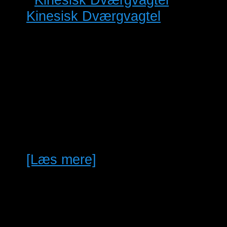
Kinesisk Dværgvagtel
25/
Sælges : 1,1 Kinesisk
Ros
Dværgvagtel. Sølv. med 4
202
store kyllinger
se
selvstændige (2,2)
Hel
ringmærket LDF årsringe
Bus
Alle sælges samlet for
Ves
200…
se
14.
[Læs mere]
For
Inte
Con
okt
2. 