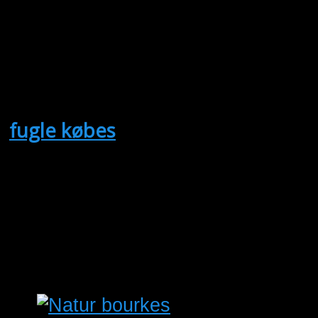
flere par kanarier agat opal agat mos
lignende købes
jørgen hoffmeister
fugle købes
(Købes)
Køre til sønderjylland 8/8, og er der
området i en lille uges tid. Så hvis d
nogle…
Lee
ma
03/