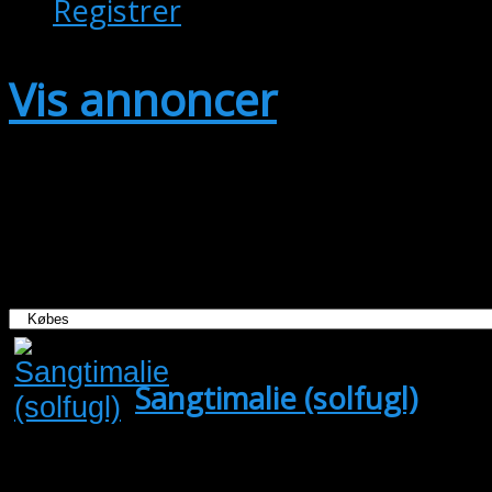
Registrer
Vis annoncer
Viser annoncer fra alle områder.
Kategori:
Sangtimalie (solfugl)
(Køb
Alm. solfugl 1,0 købes. He