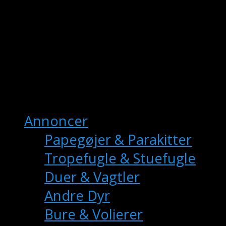
fuglemarkedet.dk
– Danmarks Online Fuglemarkede
Hovedmenu
Annoncer
Papegøjer & Parakitter
Tropefugle & Stuefugle
Duer & Vagtler
Andre Dyr
Bure & Volierer