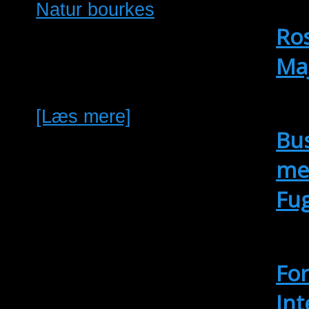
Natur bourkes
25/
1.1 eller 1.0 natur bourkes
Ros
søges i nærheden af
Maj
Horsens/Vejle.
se
Hel
[Læs mere]
Bus
me
Fu
se
14.
For
Int