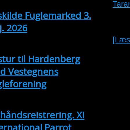
Tara
04/2027 @ 13:00
Tara
kilde Fuglemarked 3.
ved 
. 2026
p
12
[Læs
e dagen
tur til Hardenberg
d Vestegnens
gleforening
p
14
 september
-
17. september
håndsreistrering. XI
ernational Parrot