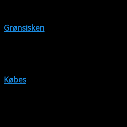
a-johansen
Grønsisken
(Købes)
0,1 Grønsisken søges eller byttes 
Bent Ole
Købes
(Købes)
0.1 Lilla brystet Ellekrage.
Udsen