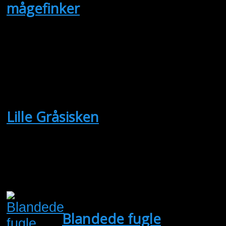
mågefinker
(Købes)
hej.jeg vil gerne købe: mørkebrune
med skældtegning på bugen 1 eller
jørgen hoffmeister
Lille Gråsisken
(Købes)
1,0 lille gråsisken søges
Bent Ole
Blandede fugle
(Købes)