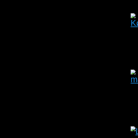
Antal visninger
Oprettet:
14/06/2026
Udløber:
23/08/2026
Aalborg
Nordjylland
med 1,0
Antal visninger: 17
Oprettet:
05/04/2026
Udløber:
23/08/2026
Slagelse
Sjælland
Antal visninger: 26
Oprettet:
16/05/2026