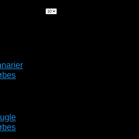
side:
: 17