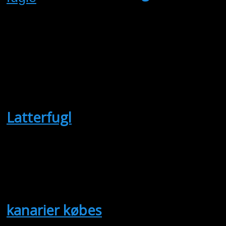
Købes 0,1 dompap 0,1 karb
diamantfinke 1,0 gulnæbet
harlekin vagtel 1,0 Peru 
NK Jensen
Latterfugl
(Købes)
1.0 Latterfugl skal være fra 24 eller
Jens Frandsen
kanarier købes
(Købes)