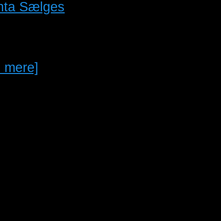
nta Sælges
nta Sælges. Rabat
Flere Par.
 mere]