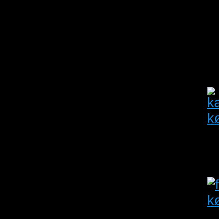
Hedensted
Midtjylland
usin isken 0,1
Antal visninger
 bæltefinke 0,1
due Henv.: 28263757
Oprettet:
04/06/2026
Udløber:
17/08/2026
Haderslev
Syddanmark
 25
Antal visninger: 17
Oprettet:
28/04/2026
Udløber:
18/08/2026
Aarhus