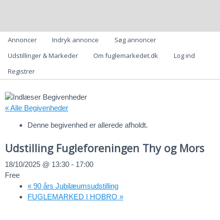
fuglemarkedet.dk
– Danmarks Online Fuglemarkedet
Hovedmenu
Annoncer
Indryk annonce
Søg annoncer
Udstillinger & Markeder
Om fuglemarkedet.dk
Log ind
Registrer
« Alle Begivenheder
Denne begivenhed er allerede afholdt.
Udstilling Fugleforeningen Thy og Mors
18/10/2025 @ 13:30
-
17:00
Free
«
90 års Jubilæumsudstilling
FUGLEMARKED I HOBRO
»