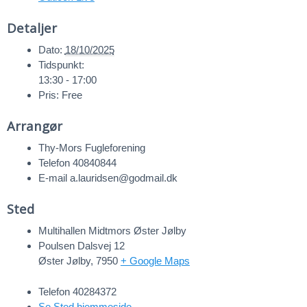
Detaljer
Dato:
18/10/2025
Tidspunkt:
13:30 - 17:00
Pris:
Free
Arrangør
Thy-Mors Fugleforening
Telefon
40840844
E-mail
a.lauridsen@godmail.dk
Sted
Multihallen Midtmors Øster Jølby
Poulsen Dalsvej 12
Øster Jølby
,
7950
+ Google Maps
Telefon
40284372
Se Sted hjemmeside