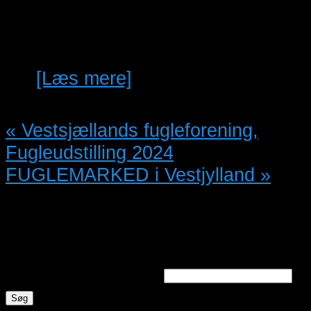
uden DNA for 300 kr pr. stk.
Jeg…
[Læs mere]
«
Vestsjællands fugleforening,
Fugleudstilling 2024
FUGLEMARKED i Vestjylland
»
Søg annoncer
Søg efter nøgleord