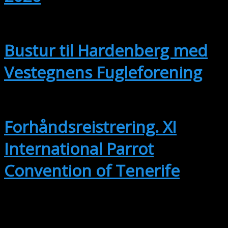
sep
12
Hele dagen
Bustur til Hardenberg med
Vestegnens Fugleforening
sep
14
14. september
-
17. september
Forhåndsreistrering. XI
International Parrot
Convention of Tenerife
okt
2
2. oktober @ 15:00
-
3. oktober @
17:30