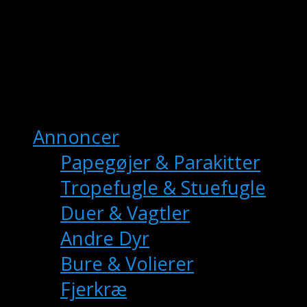
fuglemarkedet.dk
– Danmarks Online
Fuglemarkedet
Hovedmenu
Annoncer
Papegøjer & Parakitter
Tropefugle & Stuefugle
Duer & Vagtler
Andre Dyr
Bure & Volierer
Fjerkræ