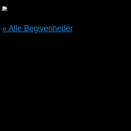
« Alle Begivenheder
Denne begivenhed er allerede
afholdt.
HOBBY- og
FUGLEUDSTILLING i
Vestjylland
05/10/2024 @ 13:00
-
17:00