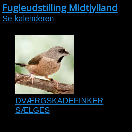
Fugleudstilling Midtjylland
Se kalenderen
DVÆRGSKADEFINKER
SÆLGES
Dværgskadefinker fra 2026 4,4
med DNA for 750 kr pr. par 10