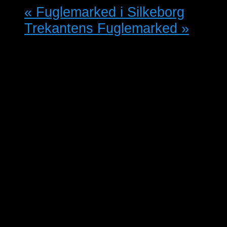
«
Fuglemarked i Silkeborg
Trekantens Fuglemarked
»
Ringkøbing-Skjern Fugleforening
afholder fugle- og hobbyudstilling.
Lørdag den 5. okt. kl. 13-17 og
søndag den 6. okt. kl. 09.30-14.30
på Alkjærskolen, Søibergsvej 3,
6950 Ringkøbing
Mange volierer og bure med
papegøjer, parakitter og tropefugle.