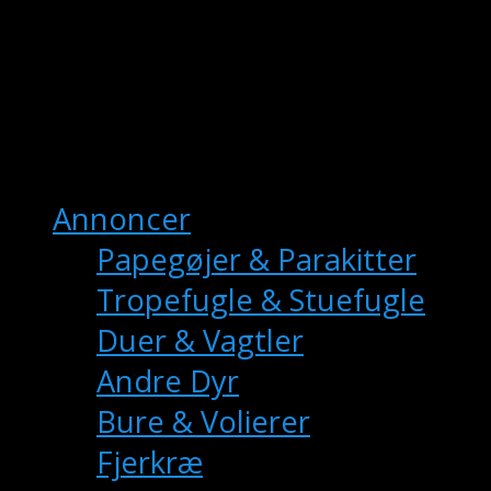
fuglemarkedet.dk
– Danmarks Online
Fuglemarkedet
Hovedmenu
Annoncer
Papegøjer & Parakitter
Tropefugle & Stuefugle
Duer & Vagtler
Andre Dyr
Bure & Volierer
Fjerkræ