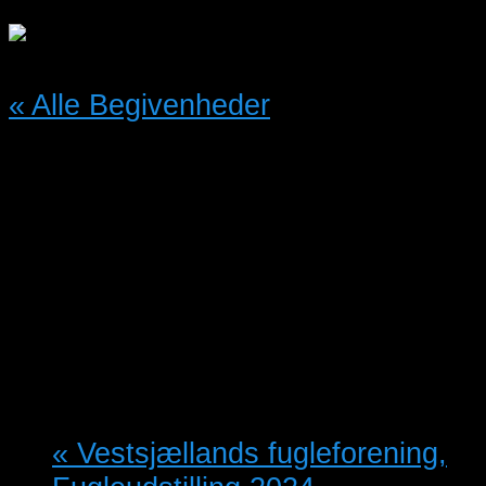
« Alle Begivenheder
Denne begivenhed er allerede
afholdt.
Fugleudstilling Holstebro
12/10/2024 @ 14:00
-
13/10/2024
@ 15:00
«
Vestsjællands fugleforening,