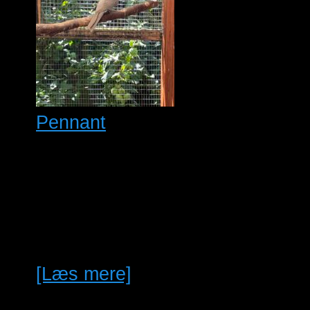
Pennant
1,0 blå Pennant 400kr 1,0 blå
Cinnamon Pennant 500kr 1,1
blå Cinnamon Pennant 1200kr
Evt indgå med bytte blå
twenty…
[Læs mere]