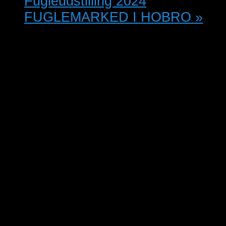
Fugleudstilling 2024
FUGLEMARKED I HOBRO
»
Nordvestjydsk Fugleforening
afholder fugleudstilling lørdag den
12. Oktober kl. 14.00 – 17.00 og
søndag den 13 oktober kl. 10.00 –
15.00 hos Bojsen Biler, Hjaltesvej
4, Holstebro. Der vil være tombola
med mange flotte gevinster samt
gæsteudstillere og salg af Pileflet,
trædrejning samt
hobbyhåndarbejde. Det vil være