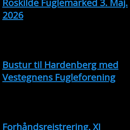
Roskilde Fuglemarked 3. Maj.
2026
SEP
12
Hele dagen
Bustur til Hardenberg med
Vestegnens Fugleforening
SEP
14
14. september
-
17. september
Forhåndsreistrering. XI