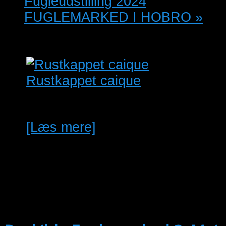
Fugleudstilling 2024
FUGLEMARKED I HOBRO
»
Rustkappet caique
1,0 rustkappet caique fra 21
[Læs mere]
MAJ
3
03/05/2026 @ 10:00
-
25/04/2027
@ 13:00