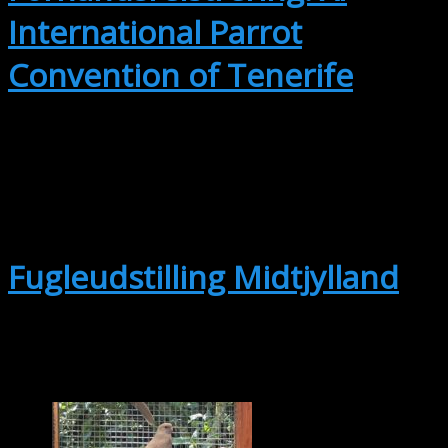
International Parrot
Convention of Tenerife
OKT
2
2. oktober @ 15:00
-
3. oktober @
17:30
Fugleudstilling Midtjylland
Se kalenderen