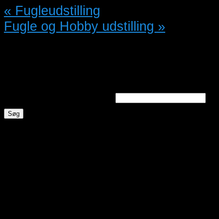
«
Fugleudstilling
Fugle og Hobby udstilling
»
Søg annoncer
Søg efter nøgleord