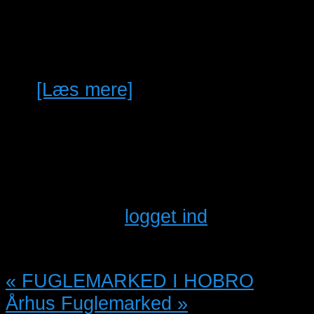
Harlekin vagtler (25/26) kr.
300,- Alle fastringet og
naturudruget
[Læs mere]
Leave a comment
Du skal være
logget ind
for at
skrive en kommentar.
«
FUGLEMARKED I HOBRO
Århus Fuglemarked
»