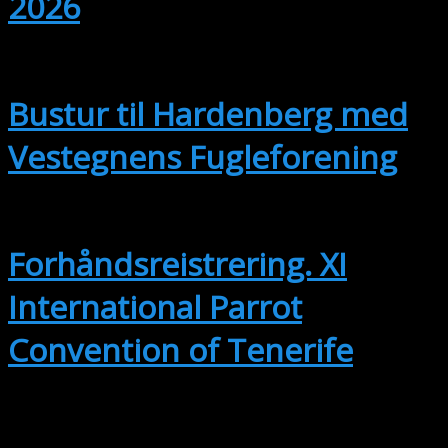
2026
sep
12
Hele dagen
Bustur til Hardenberg med
Vestegnens Fugleforening
sep
14
14. september
-
17. september
Forhåndsreistrering. XI
International Parrot
Convention of Tenerife
okt
2
2. oktober @ 15:00
-
3. oktober @