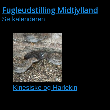
17:30
Fugleudstilling Midtjylland
Se kalenderen
Kinesiske og Harlekin
1,1 Kinesiske dværgvagtler
(26) alm/perlet kr. 110,- 1,1