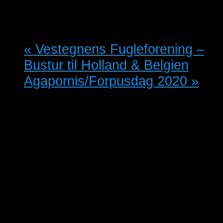
15/03/2020 @ 9:00
-
13:00
DKK20
«
Vestegnens Fugleforening –
Bustur til Holland & Belgien
Agapornis/Forpusdag 2020
»
Fugleholdere / sælgere kan stille
op mellem kl 8 og 10, hvor der er
en dyrlæge til stede.
Herefter er der lukket for tilgang af
fugle.
Fuglene, der skal sælges, skal