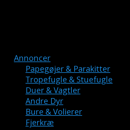
fuglemarkedet.dk
– Danmarks Online
Fuglemarkedet
Hovedmenu
Annoncer
Papegøjer & Parakitter
Tropefugle & Stuefugle
Duer & Vagtler
Andre Dyr
Bure & Volierer
Fjerkræ