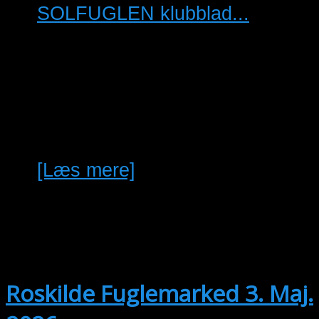
SOLFUGLEN klubblad...
Købes: SOLFUGLEN
foreningsblad for Frugt-og
Insektædere fugle. Særligt blad
no. 1-2 årgang 2024 og blad
no. 2-3-4-5 årgang 2011 evt…
[Læs mere]
maj
3
03/05/2026 @ 10:00
-
25/04/2027
@ 13:00
Roskilde Fuglemarked 3. Maj.