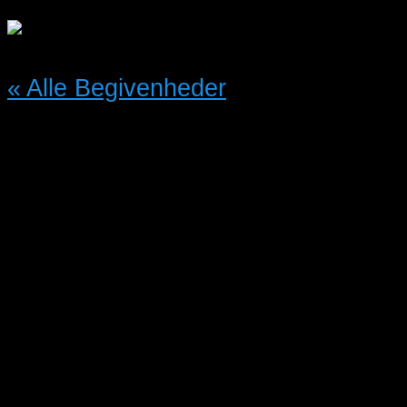
« Alle Begivenheder
Denne begivenhed er allerede
afholdt.
Fuglemarked på Fyn
Ullerslev Hallen. Markedet er
aflyst på grund af
Coronavirus.