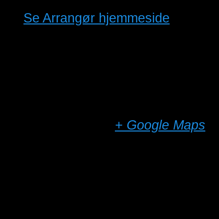
E-mail
formand@jf af.dk
Se Arrangør hjemmeside
Sted
Ullerslev Hallen
Skolevej 2
Ullerslev
,
5540
+ Google Maps
Telefon
29936535