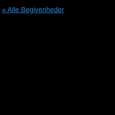
« Alle Begivenheder
Denne begivenhed er allerede
afholdt.
FUGLEMARKED i Vestjylland
02/10/2021 @ 13:00
-
03/10/2021
@ 15:00
DKK30