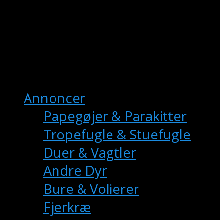
fuglemarkedet.dk
– Danmarks Online
Fuglemarkedet
Hovedmenu
Annoncer
Papegøjer & Parakitter
Tropefugle & Stuefugle
Duer & Vagtler
Andre Dyr
Bure & Volierer
Fjerkræ