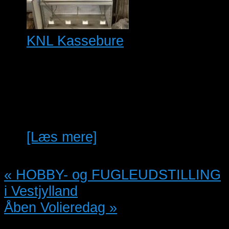
KNL Kassebure
Kassebure fra knl voliere
sælges grundet ophør 12 stk
B100*h50*D42 6 stk helt nye 1
stk h60 d60 B 120…
[Læs mere]
«
HOBBY- og FUGLEUDSTILLING
i Vestjylland
Åben Volieredag
»