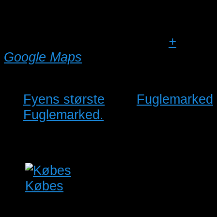
Alkjærskolen Ringkøbing
Søibjergsvej 3
Ringkøbing
,
6950
Danmark
+
Google Maps
Fyens største
Fuglemarked
Fuglemarked.
Købes
0.1 Lilla brystet Ellekrage.