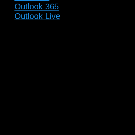
Outlook 365
Outlook Live
Detaljer
Arrangør
Start:
Ringkøbing-
02/10/2021 @
Skjern
13:00
Fugleforening
Slut:
03/10/2021 @
15:00
Pris:
DKK30