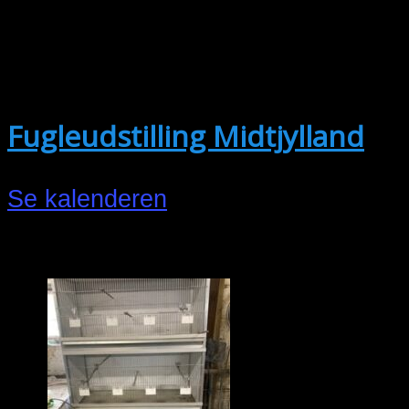
2
2. oktober @ 15:00
-
3. oktober @
17:30
Fugleudstilling Midtjylland
Se kalenderen