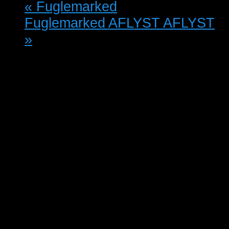
«
Fuglemarked
Fuglemarked AFLYST AFLYST
»
Silkeborg Fugleforening afholder
fuglemarked i Lunden Vestergade
74 Silkeborg
Markedet åbner kl. 08.00 til 13.00.
der er indlevering af fugle mellem
08.00 til 10.00. på grund af
dyrlægekontrol. fuglene skal
opholde sig i rene bure ikke
transports kassér, ellers vil de blive
afvist.