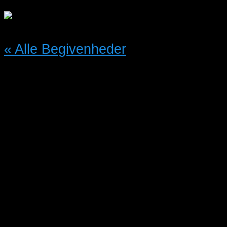
« Alle Begivenheder
Denne begivenhed er allerede
afholdt.
Fuglemarked i Silkeborg
Lunden Vestergade 74 8600
22/02/2025 @ 8:00
-
13:00
DKK50.