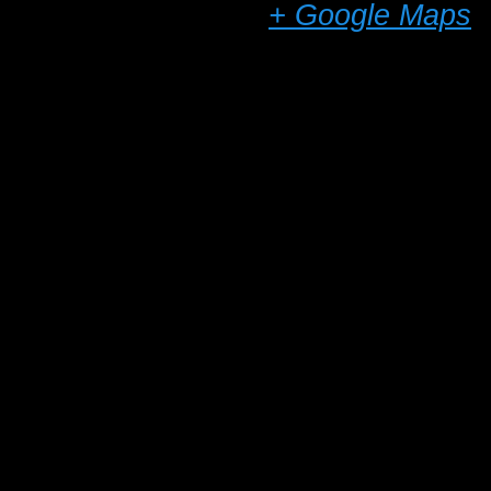
Silkeborg
,
8600
+ Google Maps
Telefon
40230956