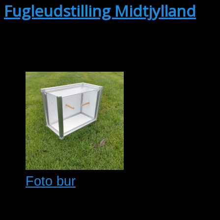
Fugleudstilling Midtjylland
Se kalenderen
Foto bur
Foto bur i flere størelser pris fra
500 kr