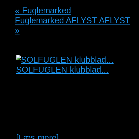
«
Fuglemarked
Fuglemarked AFLYST AFLYST
»
SOLFUGLEN klubblad...
Købes: SOLFUGLEN
foreningsblad for Frugt-og
Insektædere fugle. Særligt blad
no. 1-2 årgang 2024 og blad
no. 2-3-4-5 årgang 2011 evt…
[Læs mere]