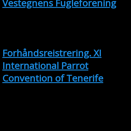
Vestegnens Fugleforening
SEP
14
14. september
-
17. september
Forhåndsreistrering. XI
International Parrot
Convention of Tenerife
OKT
2
2. oktober @ 15:00
-
3. oktober @
17:30