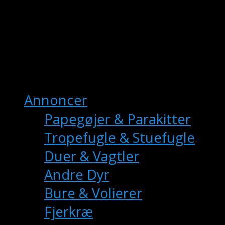
fuglemarkedet.dk
– Danmarks Online
Fuglemarkedet
Hovedmenu
Annoncer
Papegøjer & Parakitter
Tropefugle & Stuefugle
Duer & Vagtler
Andre Dyr
Bure & Volierer
Fjerkræ