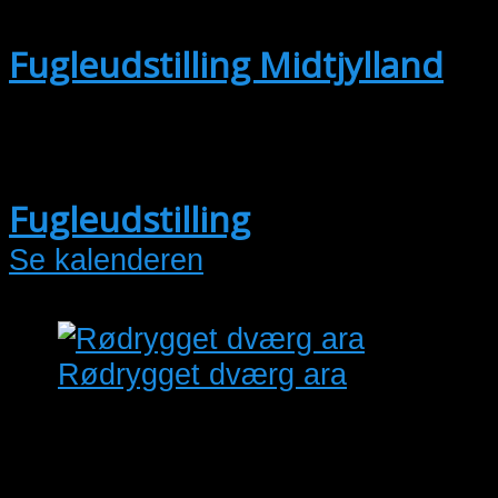
17:30
Fugleudstilling Midtjylland
okt
3
3. oktober @ 13:00
-
4. oktober @
15:00
Fugleudstilling
Se kalenderen
Rødrygget dværg ara
1,0 rødrygget ara. Fra 2022,
dna testet og med cites. flot
fugl uden fejl.