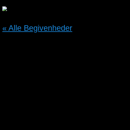
« Alle Begivenheder
Denne begivenhed er allerede
afholdt.
Bustur til Vogelweelde
Hardenberg i Holland med
Vestegnens Fugleforening
15/09/2023 @ 21:00
-
16/09/2023
@ 23:30