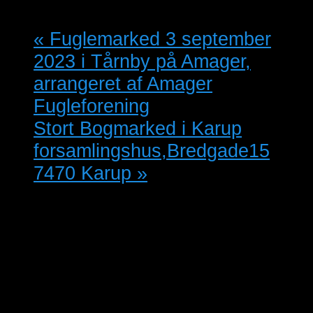
«
Fuglemarked 3 september
2023 i Tårnby på Amager,
arrangeret af Amager
Fugleforening
Stort Bogmarked i Karup
forsamlingshus,Bredgade15
7470 Karup
»
Kun kr. 850,- for Indgang og
Morgenmad lørdag.
Turen udgår d. 15.09.2023 fra: