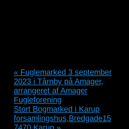
Start:
15/09/2023 @ 21:00
Slut:
16/09/2023 @ 23:30
Arrangør
Vestegnens Fugleforening
«
Fuglemarked 3 september
2023 i Tårnby på Amager,
arrangeret af Amager
Fugleforening
Stort Bogmarked i Karup
forsamlingshus,Bredgade15
7470 Karup
»