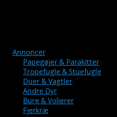
fuglemarkedet.dk
– Danmarks Online
Fuglemarkedet
Hovedmenu
Annoncer
Papegøjer & Parakitter
Tropefugle & Stuefugle
Duer & Vagtler
Andre Dyr
Bure & Volierer
Fjerkræ