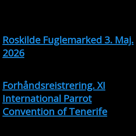
maj
3
03/05/2026 @ 10:00
-
25/04/2027
@ 13:00
Roskilde Fuglemarked 3. Maj.
2026
sep
14
14. september
-
17. september
Forhåndsreistrering. XI
International Parrot
Convention of Tenerife
okt
2
2. oktober @ 15:00
-
3. oktober @