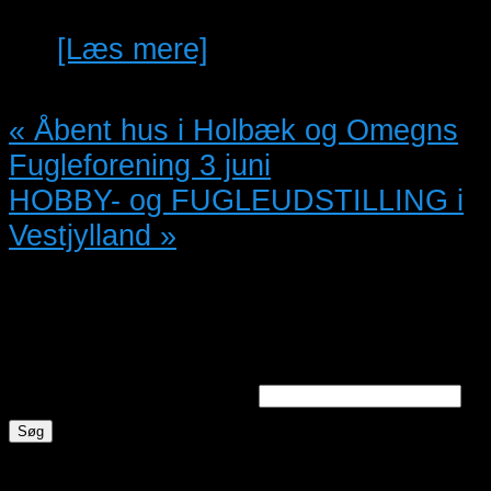
[Læs mere]
«
Åbent hus i Holbæk og Omegns
Fugleforening 3 juni
HOBBY- og FUGLEUDSTILLING i
Vestjylland
»
Søg annoncer
Søg efter nøgleord