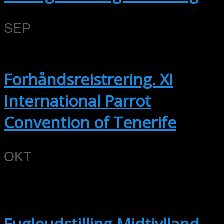
SEP
14
14. september
-
17. september
Forhåndsreistrering. XI
International Parrot
Convention of Tenerife
OKT
2
2. oktober @ 15:00
-
3. oktober @
17:30
Fugleudstilling Midtjylland