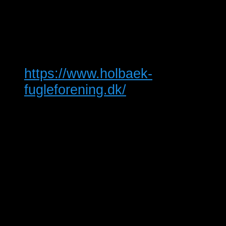
Dato:
08/06/2024
Tidspunkt:
10:00 - 14:00
Hjemmeside:
https://www.holbaek-
fugleforening.dk/
Arrangør
Holbæk og Omegns
Fugleforening
Telefon
59435942
E-mail
info@holbaek-