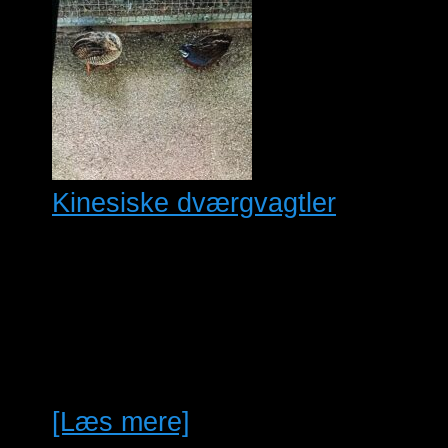
Kinesiske dværgvagtler
Kinesiske dværgvagtler
100%ren naturfarvet ,født og
opvokset i naturlige omgivelser
i udevolierer 2høns og 1 kok fra
2026 sælges samlet…
[Læs mere]