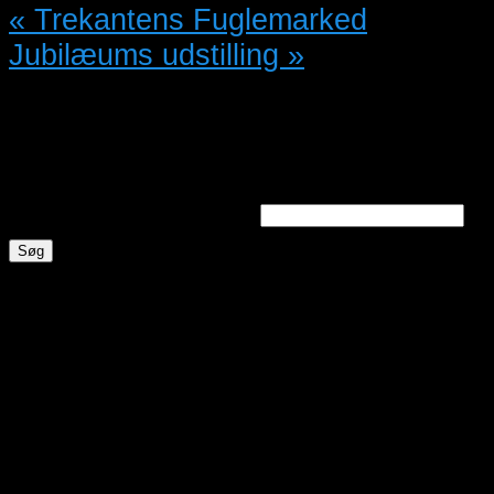
«
Trekantens Fuglemarked
Jubilæums udstilling
»
Søg annoncer
Søg efter nøgleord