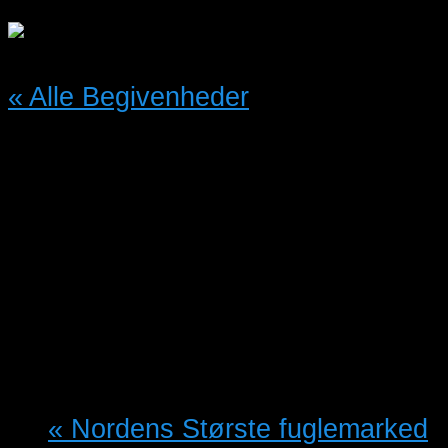
« Alle Begivenheder
Denne begivenhed er allerede
afholdt.
Åbent hus i Holbæk og
Omegns Fugleforening
08/06/2024 @ 10:00
-
14:00
«
Nordens Største fuglemarked