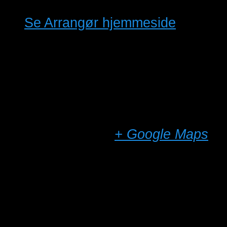
fugleforening.dk
Se Arrangør hjemmeside
Sted
Foreningens Frøsalg
Rørvangsparken 12
Holbæk
,
4300
+ Google Maps