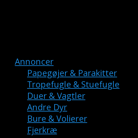
fuglemarkedet.dk
– Danmarks Online
Fuglemarkedet
Hovedmenu
Annoncer
Papegøjer & Parakitter
Tropefugle & Stuefugle
Duer & Vagtler
Andre Dyr
Bure & Volierer
Fjerkræ