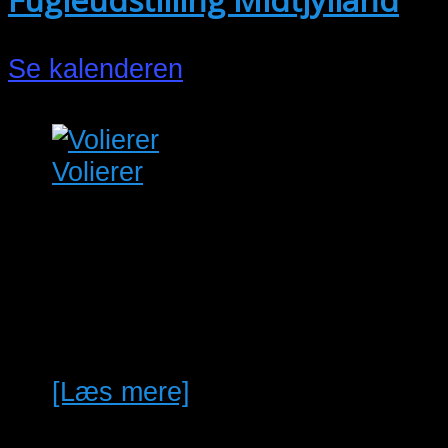
Se kalenderen
Volierer
Vi laver mange forskellige
modeller volierer og størrelser
til forskellige priser du kan
vælge mellem alm. aluminium,
sort eller grøn…
[Læs mere]