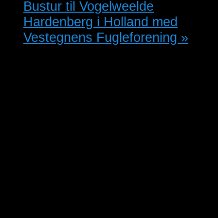
Bustur til Vogelweelde
Hardenberg i Holland med
Vestegnens Fugleforening
»
Åbent hus i Holbæk og Omegns
Fugleforening kom og mød
medlemmerne og nogle af deres
fugle.
Gode tilbud på frøblandinger på
dagen.