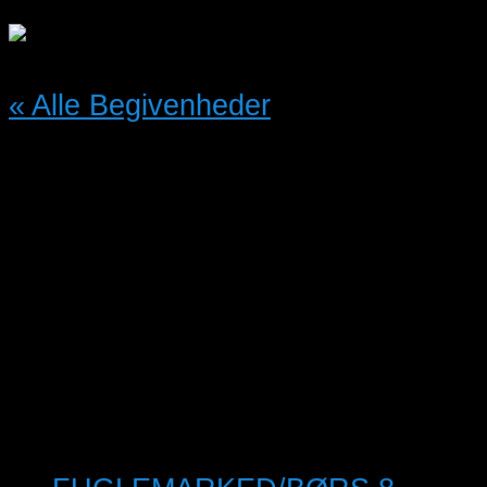
« Alle Begivenheder
Denne begivenhed er allerede
afholdt.
Åben Volieredag
01/09/2019 @ 10:00
-
15:00
Gratis