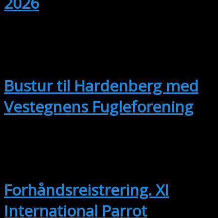
2026
sep
12
Hele dagen
Bustur til Hardenberg med
Vestegnens Fugleforening
sep
14
14. september
-
17. september
Forhåndsreistrering. XI
International Parrot