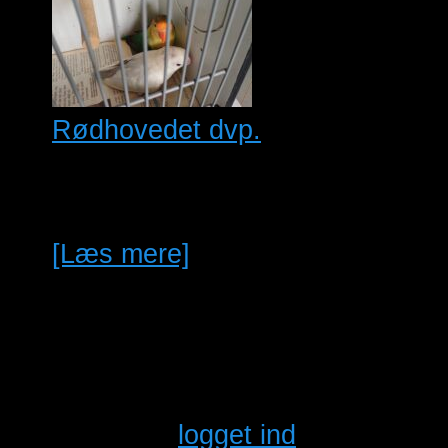
Rødhovedet dvp.
1 avls par, Turkis/Fallow Pale,
BlåFallow Pale 2022
[Læs mere]
Leave a comment
Du skal være
logget ind
for at