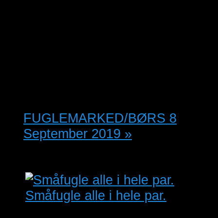
Dato:
01/09/2019
Tidspunkt:
10:00 - 15:00
Pris:
Gratis
FUGLEMARKED/BØRS 8
September 2019
»
Småfugle alle i hele par.
Alm. Rødstjert Orangekindet