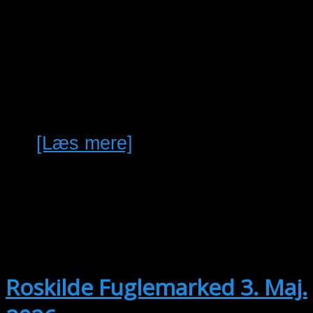
astrilder Grå kardinaler med
dna. Magellan sisken Grøn
dråbeastrilder Columbia sisken
Hartlaugh sisken Gulpandet
sisken Sortbrystet sisken…
[Læs mere]
maj
3
03/05/2026 @ 10:00
-
25/04/2027
@ 13:00
Roskilde Fuglemarked 3. Maj.