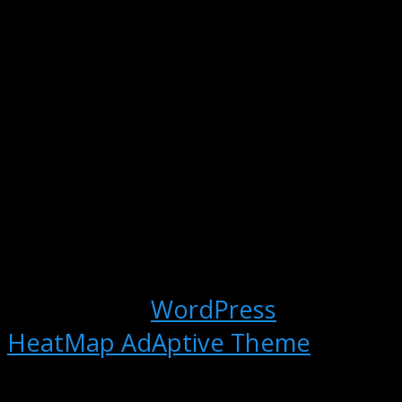
Powered by
WordPress
and
HeatMap AdAptive Theme
Ved brug af fuglemarkedet.dk