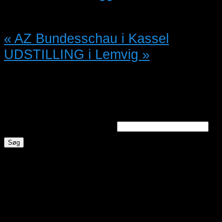
skrive en kommentar.
«
AZ Bundesschau i Kassel
UDSTILLING i Lemvig
»
Søg annoncer
Søg efter nøgleord