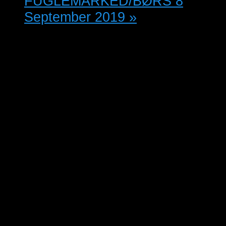
FUGLEMARKED/BØRS 8
September 2019
»
Åben Volieredag søndag den 1.
september
Netop her hvor kalenderen siger at
sommeren skifter til efterår, er tiden
kommet til at Nordvestjydsk
Fugleforening, som det er
traditionen tro, afvikler det årligt
tilbagevende arrangement »ÅBEN
VOLIEREDAG«.