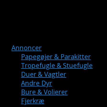
fuglemarkedet.dk
– Danmarks Online
Fuglemarkedet
Hovedmenu
Annoncer
Papegøjer & Parakitter
Tropefugle & Stuefugle
Duer & Vagtler
Andre Dyr
Bure & Volierer
Fjerkræ