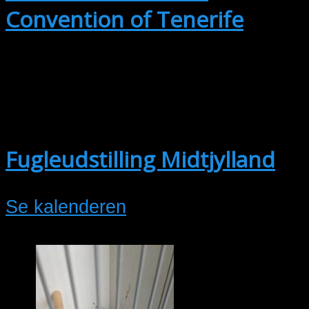
Convention of Tenerife
okt
2
2. oktober @ 15:00
-
3. oktober @
17:30
Fugleudstilling Midtjylland
Se kalenderen