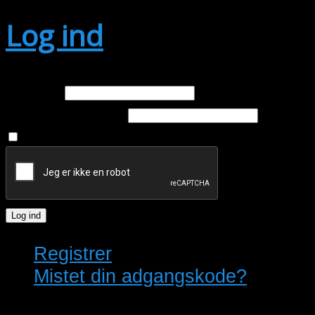
Log ind
E-mail
Adgangskode
Husk mig
Log ind
Registrer
Mistet din adgangskode?