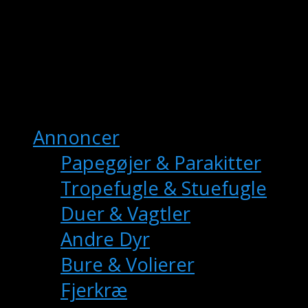
fuglemarkedet.dk
– Danmarks Online
Fuglemarkedet
Hovedmenu
Annoncer
Papegøjer & Parakitter
Tropefugle & Stuefugle
Duer & Vagtler
Andre Dyr
Bure & Volierer
Fjerkræ