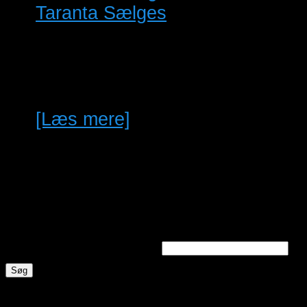
Taranta Sælges
Taranta Sælges Pga.
Nedskæring af mit Fuglehold,
Rabat ved Flere Par.
[Læs mere]
Søg annoncer
Søg efter nøgleord