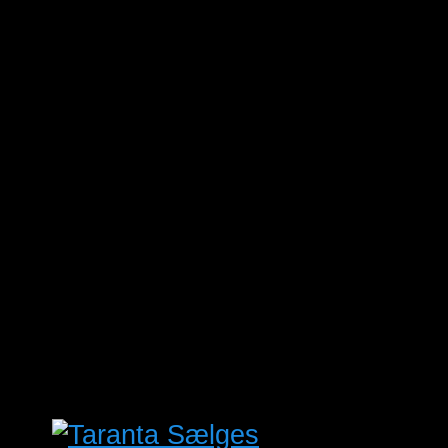
Bustur til Hardenberg med
Vestegnens Fugleforening
sep
14
14. september
-
17. september
Forhåndsreistrering. XI
International Parrot Convention of
Tenerife
okt
2
2. oktober @ 15:00
-
3. oktober @
17:30
Fugleudstilling Midtjylland
Se kalenderen