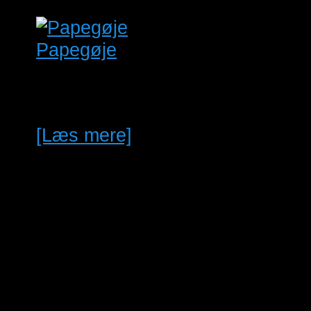
Papegøje
1.0 mørkerød Are sælges Svar
ikke på besked kun på telefon
[Læs mere]
maj
03/05/2026 @ 10:00
-
3
25/04/2027 @ 13:00
Roskilde Fuglemarked 3. Maj.
2026
sep
Hele dagen
12
Bustur til Hardenberg med