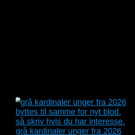
Vestegnens Fugleforening
sep
14. september
-
17. september
14
Forhåndsreistrering. XI
International Parrot Convention
of Tenerife
okt
2. oktober @ 15:00
-
3. oktober
2
@ 17:30
Fugleudstilling Midtjylland
Se kalenderen
grå kardinaler unger fra 2026