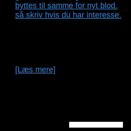
byttes til samme for nyt blod.
så skriv hvis du har interesse.
grå kardinaler med DNA byttes
til grå kardinaler for at få nyt
blod eller unger sælges fra
2026. skriv til…
[Læs mere]
Søg annoncer
Søg efter nøgleord