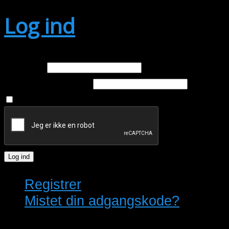
Log ind
E-mail
Adgangskode
Husk mig
Log ind
Registrer
Mistet din adgangskode?