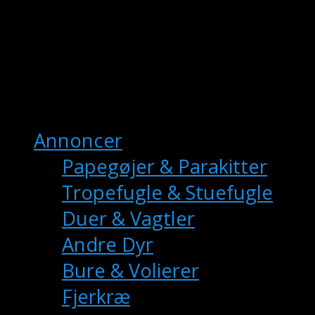
fuglemarkedet.dk
– Danmarks Online
Fuglemarkedet
Hovedmenu
Annoncer
Papegøjer & Parakitter
Tropefugle & Stuefugle
Duer & Vagtler
Andre Dyr
Bure & Volierer
Fjerkræ